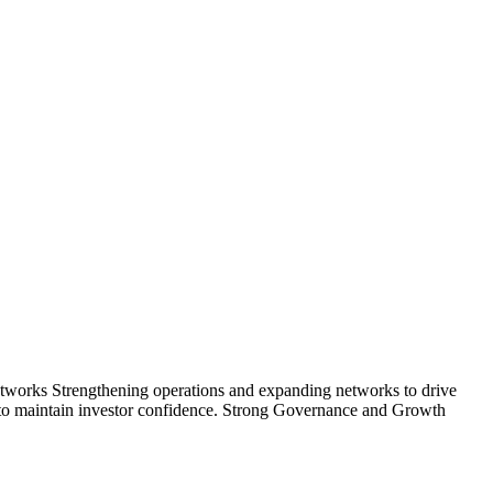
etworks
Strengthening operations and expanding networks to drive
to maintain investor confidence.
Strong Governance and Growth