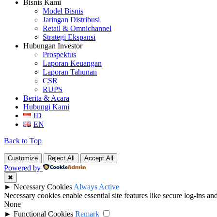
Bisnis Kami
Model Bisnis
Jaringan Distribusi
Retail & Omnichannel
Strategi Ekspansi
Hubungan Investor
Prospektus
Laporan Keuangan
Laporan Tahunan
CSR
RUPS
Berita & Acara
Hubungi Kami
ID
EN
Back to Top
Customize
Reject All
Accept All
Powered by
✖
►
Necessary Cookies
Always Active
Necessary cookies enable essential site features like secure log-ins a
None
►
Functional Cookies
Remark