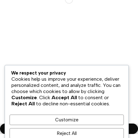
Hubungi Kami
Bisnis Kami
Model Bisnis
Jaringan Distribusi
Retail & Omnichannel
Strategi Ekspansi
Legal
We respect your privacy
Syarat & Ketentuan
Cookies help us improve your experience, deliver
Kebijakan Privasi
personalized content, and analyze traffic. You can
choose which cookies to allow by clicking
Disklaimer
Customize
. Click
Accept All
to consent or
Reject All
to decline non-essential cookies.
Copyright ©PT.Oscar Mitra Sukses Sejahtera Tbk. All Rights
Reserved
Customize
Compare
(0)
Reject All