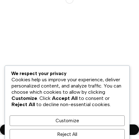
Hubungi Kami
Bisnis Kami
Model Bisnis
Jaringan Distribusi
Retail & Omnichannel
Strategi Ekspansi
Legal
We respect your privacy
Syarat & Ketentuan
Cookies help us improve your experience, deliver
Kebijakan Privasi
personalized content, and analyze traffic. You can
choose which cookies to allow by clicking
Disklaimer
Customize
. Click
Accept All
to consent or
Reject All
to decline non-essential cookies.
Copyright ©PT.Oscar Mitra Sukses Sejahtera Tbk. All Rights
Reserved
Customize
Compare
(0)
Reject All