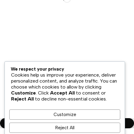
Bisnis
Disklaimer
Kami
Jaringan
Distribusi
Hubungan
Investor
Retail &
Berita
Omnichannel
& Acara
Strategi
Hubungi
We respect your privacy
Ekspansi
Cookies help us improve your experience, deliver
Kami
personalized content, and analyze traffic. You can
choose which cookies to allow by clicking
Customize
. Click
Accept All
to consent or
Reject All
to decline non-essential cookies.
Copyright ©PT.Oscar Mitra Sukses Sejahtera Tbk. All Rights
Reserved
Customize
Compare
(0)
Reject All