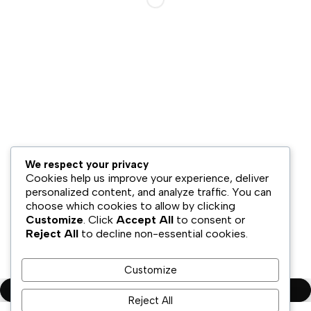
Hubungi Kami
Bisnis Kami
Model Bisnis
Jaringan Distribusi
Retail & Omnichannel
Strategi Ekspansi
Legal
We respect your privacy
Syarat & Ketentuan
Cookies help us improve your experience, deliver
Kebijakan Privasi
personalized content, and analyze traffic. You can
choose which cookies to allow by clicking
Disklaimer
Customize
. Click
Accept All
to consent or
Reject All
to decline non-essential cookies.
Copyright ©PT.Oscar Mitra Sukses Sejahtera Tbk. All Rights
Reserved
Customize
Compare
(0)
Reject All