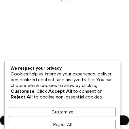
Hubungi Kami
Bisnis Kami
Model Bisnis
Jaringan Distribusi
Retail & Omnichannel
Strategi Ekspansi
Legal
We respect your privacy
Syarat & Ketentuan
Cookies help us improve your experience, deliver
Kebijakan Privasi
personalized content, and analyze traffic. You can
choose which cookies to allow by clicking
Disklaimer
Customize
. Click
Accept All
to consent or
Reject All
to decline non-essential cookies.
Copyright ©PT.Oscar Mitra Sukses Sejahtera Tbk. All Rights
Reserved
Customize
Compare
(0)
Reject All