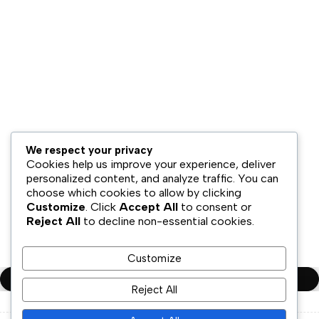
Disklaimer
Kami
Jaringan
Distribusi
Hubungan
Investor
Retail &
Berita
Omnichannel
& Acara
Strategi
Hubungi
We respect your privacy
Ekspansi
Cookies help us improve your experience, deliver
Kami
personalized content, and analyze traffic. You can
choose which cookies to allow by clicking
Customize
. Click
Accept All
to consent or
Reject All
to decline non-essential cookies.
Copyright ©PT.Oscar Mitra Sukses Sejahtera Tbk. All Rights
Reserved
Customize
Compare
(0)
Reject All