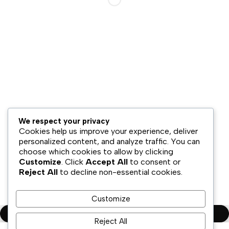
Hubungi Kami
Bisnis Kami
Model Bisnis
Jaringan Distribusi
Retail & Omnichannel
Strategi Ekspansi
Legal
We respect your privacy
Syarat & Ketentuan
Cookies help us improve your experience, deliver
Kebijakan Privasi
personalized content, and analyze traffic. You can
choose which cookies to allow by clicking
Disklaimer
Customize
. Click
Accept All
to consent or
Reject All
to decline non-essential cookies.
Copyright ©PT.Oscar Mitra Sukses Sejahtera Tbk. All Rights
Reserved
Customize
Compare
(0)
Reject All