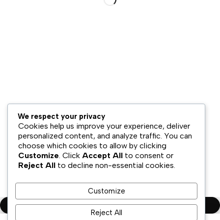
Hubungi Kami
Bisnis Kami
Model Bisnis
Jaringan Distribusi
Retail & Omnichannel
Strategi Ekspansi
Legal
We respect your privacy
Syarat & Ketentuan
Cookies help us improve your experience, deliver
Kebijakan Privasi
personalized content, and analyze traffic. You can
choose which cookies to allow by clicking
Disklaimer
Customize
. Click
Accept All
to consent or
Reject All
to decline non-essential cookies.
Copyright ©PT.Oscar Mitra Sukses Sejahtera Tbk. All Rights
Reserved
Customize
Compare
(0)
Reject All